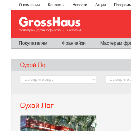
Перейти к основному содержанию
О компании
Контакты
Новости
Акции
Программ
Покупателям
Франчайзи
Мастерам фр
Сухой Лог
Сухой Лог