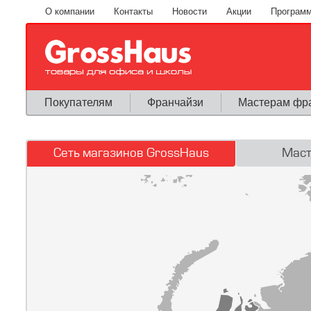
Перейти к основному содержанию
О компании
Контакты
Новости
Акции
Программ
Покупателям
Франчайзи
Мастерам фр
Сеть магазинов GrossHaus
Маст