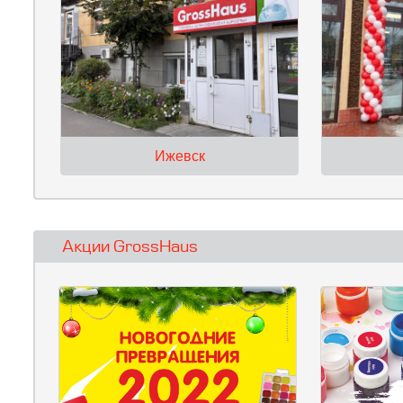
Ижевск
Акции GrossHaus