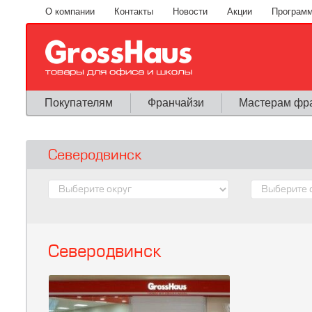
Перейти к основному содержанию
О компании
Контакты
Новости
Акции
Программ
Покупателям
Франчайзи
Мастерам фр
Северодвинск
Северодвинск