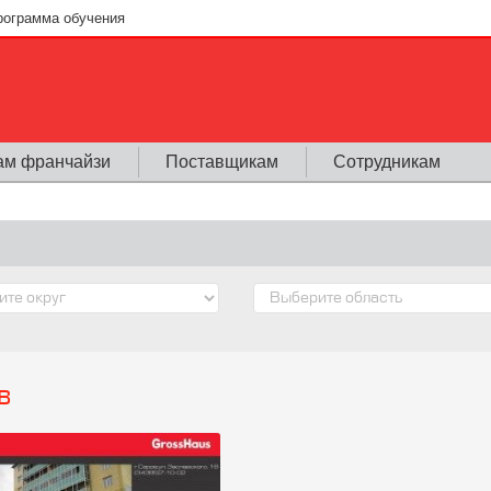
рограмма обучения
ам франчайзи
Поставщикам
Сотрудникам
в