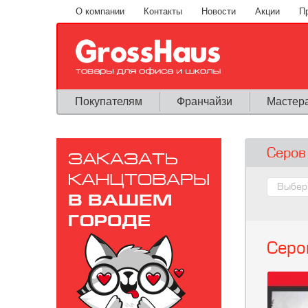
Перейти к основному содержанию
О компании
Контакты
Новости
Акции
П
Покупателям
Франчайзи
Мастер
Серов
Серо