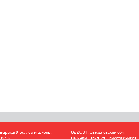
вары для офиса и школы.
622031, Свердловская обл.
 сеть
Нижний Тагил. ул. Трикотажников