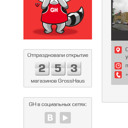
Отпраздновали открытие
у
магазинов GrossHaus
GH в социальных сетях: