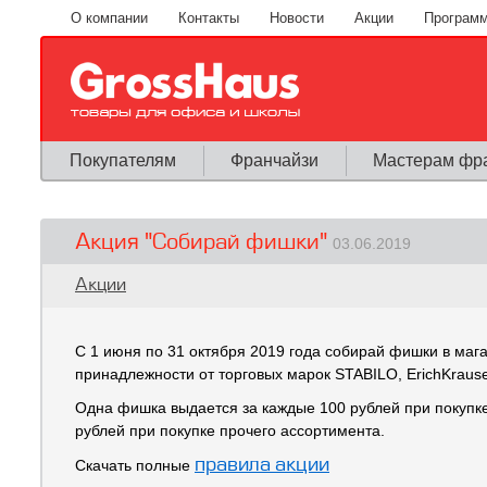
Перейти к основному содержанию
О компании
Контакты
Новости
Акции
Программ
Покупателям
Франчайзи
Мастерам фр
Акция "Собирай фишки"
03.06.2019
Вы здесь
Акции
С 1 июня по 31 октября 2019 года собирай фишки в маг
принадлежности от торговых марок STABILO, ErichKrause,
Одна фишка выдается за каждые 100 рублей при покупке 
рублей при покупке прочего ассортимента.
правила акции
Скачать полные