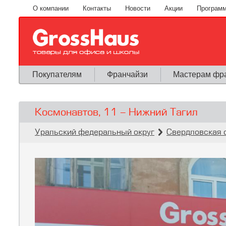
Перейти к основному содержанию
О компании
Контакты
Новости
Акции
Программ
Покупателям
Франчайзи
Мастерам фр
Космонавтов, 11 - Нижний Тагил
Вы здесь
»
»
Уральский федеральный округ
Свердловская 