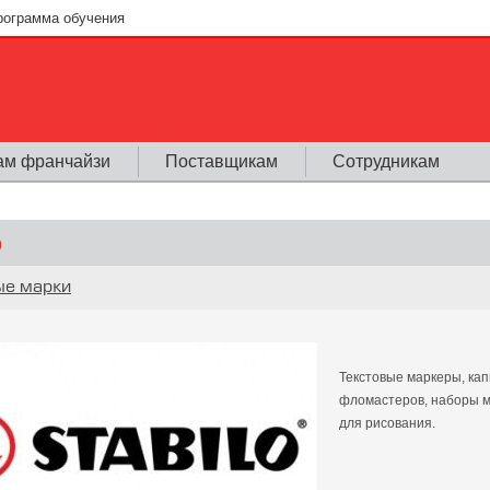
рограмма обучения
ам франчайзи
Поставщикам
Сотрудникам
o
ь
ые марки
Текстовые маркеры, ка
фломастеров, наборы м
для рисования.