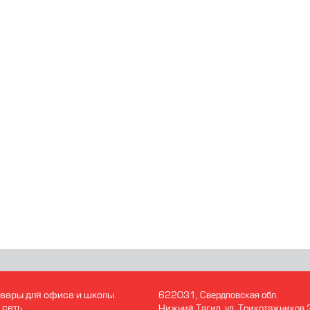
вары для офиса и школы.
622031, Свердловская обл.
 сеть
Нижний Тагил. ул. Трикотажников