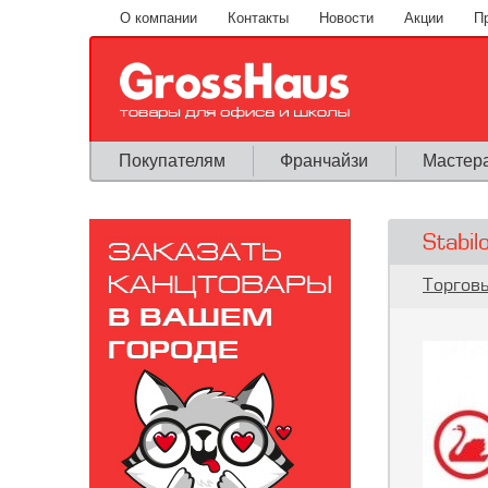
Перейти к основному содержанию
О компании
Контакты
Новости
Акции
П
Покупателям
Франчайзи
Мастер
Stabil
Вы здес
Торгов