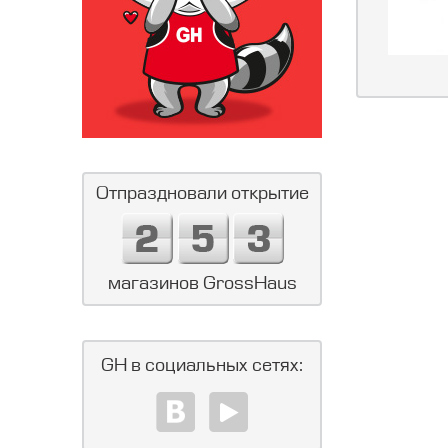
Отпраздновали открытие
магазинов GrossHaus
GH в социальных сетях: