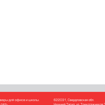
вары для офиса и школы.
622031, Свердловская обл.
 сеть
Нижний Тагил. ул. Трикотажников