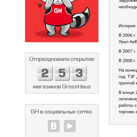
Зарубежн
необходи
История 
В 2006 г
Урал АиВ
В 2007 г
Отпраздновали открытие
В 2008 г
На конец
год. ТЗГ
группой 
магазинов GrossHaus
В конце 
логическ
работы с
GH в социальных сетях:
торгово-