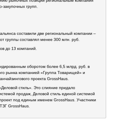
лению рыночных позиций региональным компания
-закупочных групп.
у альянса составили две региональный компании –
от группы составлял менее 300 млн. руб.
ков до 13 компаний.
лидированным оборотом более 6,5 млрд. руб. в
ого рынка компанией «Группа Товарищей» и
анчайзингового проекта GrossHaus.
 «Деловой стиль». Это слияние придало
системой продаж, Деловой стиль единой системой
проект под единым именем GrossHaus. Участники
 ТЗГ GrossHaus.