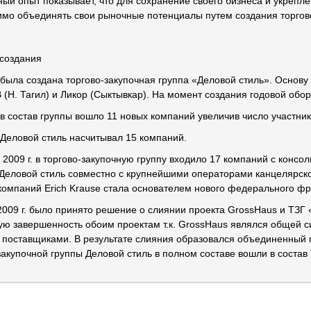
ый опыт показывает, что для сохранение своего бизнеса и укреп
мо объединять свои рыночные потенциалы путем создания торгово
создания
. была создана торгово-закупочная группа «Деловой стиль». Основ
 (Н. Тагил) и Ликор (Сыктывкар). На момент создания годовой обор
. в состав группы вошло 11 новых компаний увеличив число участни
. Деловой стиль насчитывал 15 компаний.
 2009 г. в торгово-закупочную группу входило 17 компаний с консо
 Деловой стиль совместно с крупнейшими операторами канцелярск
компаний Erich Krause стала основателем нового федерального фр
2009 г. было принято решение о слиянии проекта GrossHaus и ТЗГ
ую завершенность обоим проектам т.к. GrossHaus являлся общей 
 поставщиками. В результате слияния образовался объединенный 
закупочной группы Деловой стиль в полном составе вошли в состав