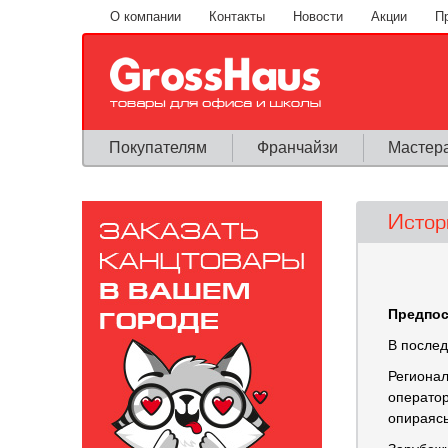
Перейти к основному содержанию
О компании
Контакты
Новости
Акции
П
Покупателям
Франчайзи
Мастер
Истор
Предпо
В послед
Регионал
оператор
опираясь