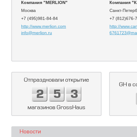
Компания "MERLION"
Компания "К
Москва
Санкт-Петерб
+7 (495)981-84-84
+7 (812)676-
http://www.merlion.com
http://www.ca
info@merlion.ru
6761723@mai
Отпраздновали открытие
GH в с
магазинов GrossHaus
Новости