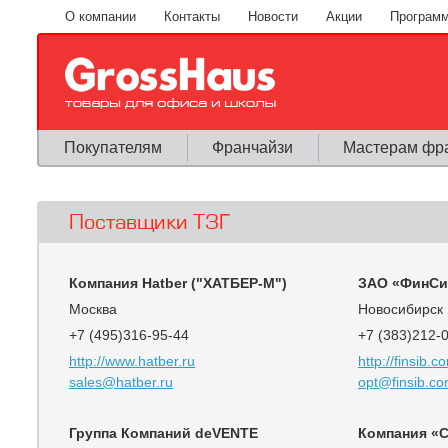
Перейти к основному содержанию
О компании
Контакты
Новости
Акции
Программ
Покупателям
Франчайзи
Мастерам фр
Поставщики ТЗГ
Компания Hatber ("ХАТБЕР-М")
ЗАО «ФинСи
Москва
Новосибирск
+7 (495)316-95-44
+7 (383)212-
http://www.hatber.ru
http://finsib.c
sales@hatber.ru
opt@finsib.c
Группа Компаний deVENTE
Компания «