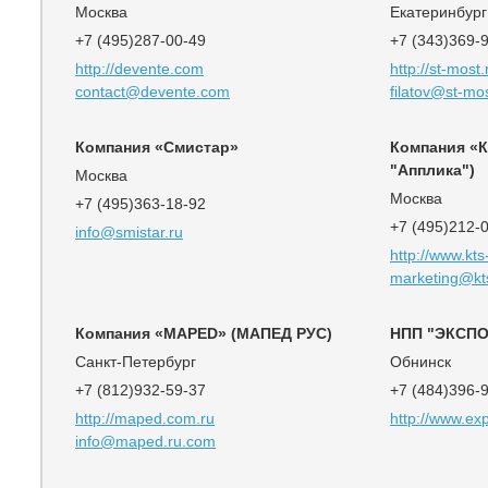
Москва
Екатеринбург
+7 (495)287-00-49
+7 (343)369-
http://devente.com
http://st-most.
contact@devente.com
filatov@st-mos
Компания «Смистар»
Компания «
"Апплика")
Москва
Москва
+7 (495)363-18-92
+7 (495)212-
info@smistar.ru
http://www.kts
marketing@kts
Компания «MAPED» (МАПЕД РУС)
НПП "ЭКСП
Санкт-Петербург
Обнинск
+7 (812)932-59-37
+7 (484)396-
http://maped.com.ru
http://www.exp
info@maped.ru.com