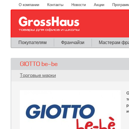
Перейти к основному содержанию
О компании
Контакты
Новости
Акции
Программ
Покупателям
Франчайзи
Мастерам фр
GIOTTO be-be
Вы здесь
Торговые марки
G
т
р
и