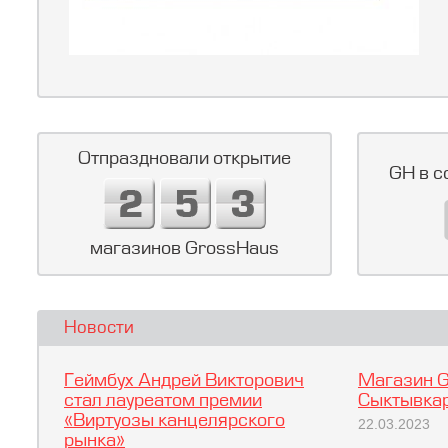
Отпраздновали открытие
GH в с
магазинов GrossHaus
Новости
Геймбух Андрей Викторович
Магазин G
стал лауреатом премии
Сыктывкар
«Виртуозы канцелярского
22.03.2023
рынка»