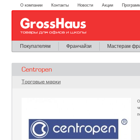
Перейти к основному содержанию
О компании
Контакты
Новости
Акции
Программ
Покупателям
Франчайзи
Мастерам фр
Centropen
Вы здесь
Торговые марки
О
ч
п