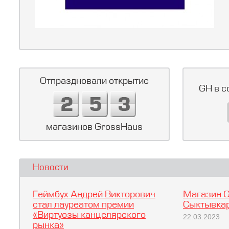
Отпраздновали открытие
GH в с
магазинов GrossHaus
Новости
Геймбух Андрей Викторович
Магазин G
стал лауреатом премии
Сыктывкар
«Виртуозы канцелярского
22.03.2023
рынка»