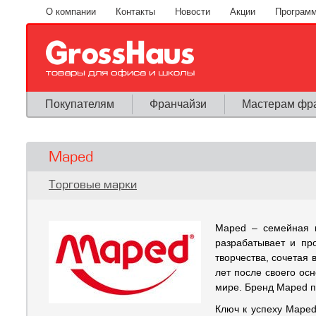
Перейти к основному содержанию
О компании
Контакты
Новости
Акции
Программ
Покупателям
Франчайзи
Мастерам фр
Maped
Вы здесь
Торговые марки
Maped – семейная к
разрабатывает и пр
творчества, сочетая 
лет после своего ос
мире. Бренд Maped пр
Ключ к успеху Maped