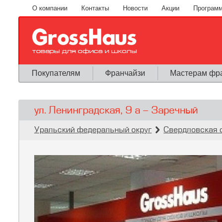
Перейти к основному содержанию
О компании
Контакты
Новости
Акции
Программ
Покупателям
Франчайзи
Мастерам фр
ул. Ленинградская, 9 а - Заречный
Вы здесь
»
»
Уральский федеральный округ
Свердловская 